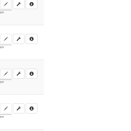
lem
lem
lem
lem