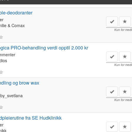
ble-deodoranter
er
milie & Comax
Kun for med
ogica PRO-behandling verdi opptil 2.000 kr
ommenter
dios
Kun for med
ndling og brow wax
by_svetlana
Kun for med
dpleierutine fra SE Hudklinikk
er
nikk