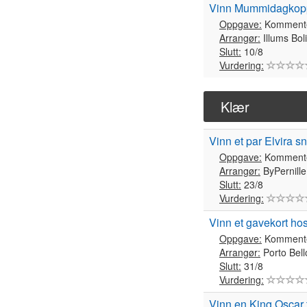
Vinn Mummidagkop
Oppgave:
Komment
Arrangør:
Illums Bol
Slutt:
10/8
Vurdering:
Klær
Vinn et par Elvira s
Oppgave:
Komment
Arrangør:
ByPernille
Slutt:
23/8
Vurdering:
Vinn et gavekort hos
Oppgave:
Komment
Arrangør:
Porto Bell
Slutt:
31/8
Vurdering:
Vinn en King Oscar t