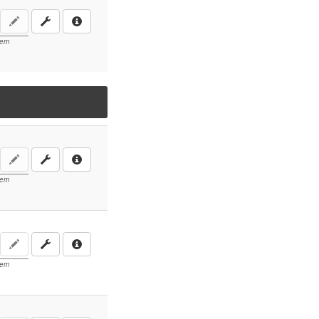
lem
lem
lem