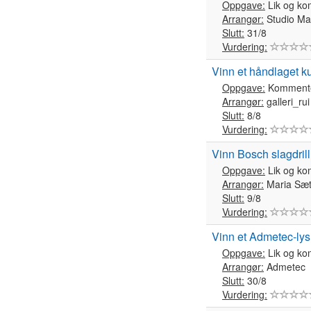
Oppgave:
Lik og k
Arrangør:
Studio Ma
Slutt:
31/8
Vurdering:
Vinn et håndlaget k
Oppgave:
Komment
Arrangør:
galleri_rui
Slutt:
8/8
Vurdering:
Vinn Bosch slagdrill
Oppgave:
Lik og k
Arrangør:
Maria Sæt
Slutt:
9/8
Vurdering:
Vinn et Admetec-lys 
Oppgave:
Lik og k
Arrangør:
Admetec
Slutt:
30/8
Vurdering: