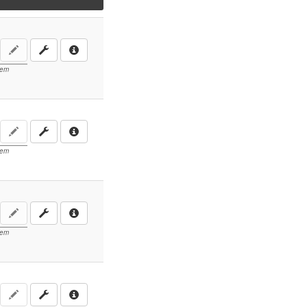
lem
lem
lem