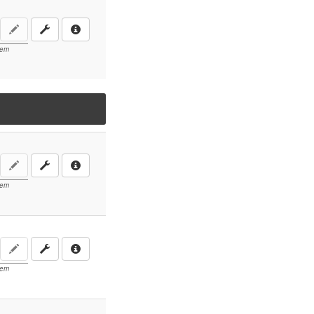
lem
lem
lem