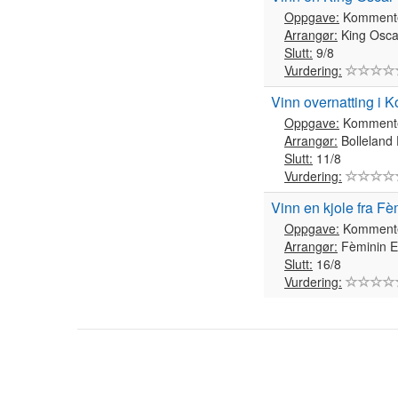
Oppgave:
Komment
Arrangør:
King Osca
Slutt:
9/8
Vurdering:
Vinn overnatting i K
Oppgave:
Komment
Arrangør:
Bolleland
Slutt:
11/8
Vurdering:
Vinn en kjole fra Fè
Oppgave:
Komment
Arrangør:
Fèminin E
Slutt:
16/8
Vurdering: