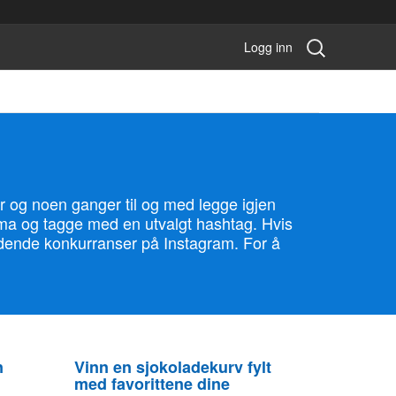
Søk
Logg inn
konkurranse:
r og noen ganger til og med legge igjen
tema og tagge med en utvalgt hashtag. Hvis
jeldende konkurranser på Instagram. For å
n
Vinn en sjokoladekurv fylt
med favorittene dine