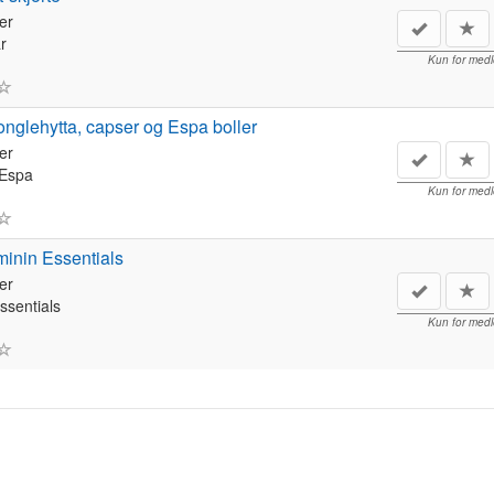
er
r
Kun for med
onglehytta, capser og Espa boller
er
 Espa
Kun for med
minin Essentials
er
ssentials
Kun for med