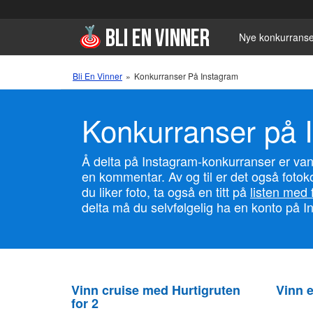
Nye konkurranse
Bli En Vinner
»
Konkurranser På Instagram
Konkurranser på 
Å delta på Instagram-konkurranser er van
en kommentar. Av og til er det også fotok
du liker foto, ta også en titt på
listen med 
delta må du selvfølgelig ha en konto på In
Vinn cruise med Hurtigruten
Vinn e
for 2