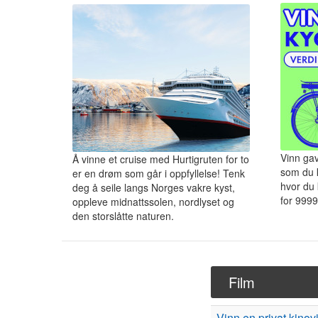
Vinn gav
Å vinne et cruise med Hurtigruten for to
som du k
er en drøm som går i oppfyllelse! Tenk
hvor du 
deg å seile langs Norges vakre kyst,
for 9999
oppleve midnattssolen, nordlyset og
den storslåtte naturen.
Film
Vinn en privat kinov