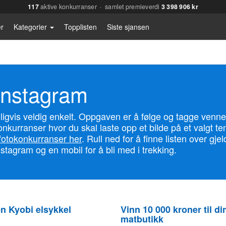
117
aktive konkurranser · samlet premieverdi
3 398 906 kr
r
Kategorier
Topplisten
Siste sjansen
Instagram
ligvis veldig enkelt. Oppgaven er å følge og tagge venne
onkurranser hvor du skal laste opp et bilde på et valgt 
fotokonkurranser her
. Rull ned for å finne listen over g
stagram og en mobil for å bli med i trekking.
n Kyobi elsykkel
Vinn 10 000 kroner til di
matbutikk