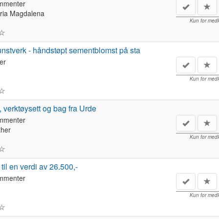
ommenter
ria Magdalena
Kun for med
unstverk - håndstøpt sementblomst på sta
er
Kun for med
, verktøysett og bag fra Urde
ommenter
her
Kun for med
til en verdi av 26.500,-
ommenter
Kun for med