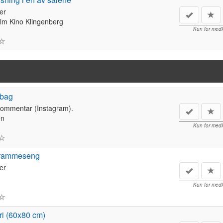
er
lm Kino Klingenberg
Kun for med
ebag
kommentar (Instagram).
en
Kun for med
 rammeseng
er
Kun for med
ri (60x80 cm)