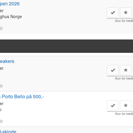
pen 2026
er
ighus Norge
Kun for med
neakers
er
Kun for med
 Porto Bello på 500,-
er
o
Kun for med
-skjorte