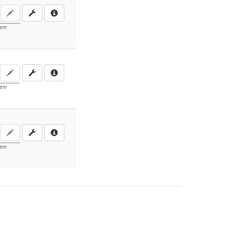
lem
lem
lem