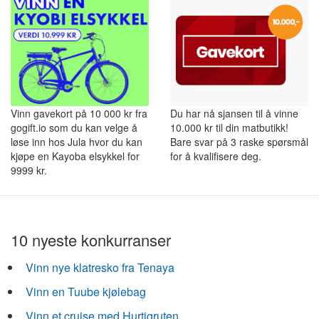
Vinn gavekort på 10 000 kr fra
Du har nå sjansen til å vinne
gogift.io som du kan velge å
10.000 kr til din matbutikk!
løse inn hos Jula hvor du kan
Bare svar på 3 raske spørsmål
kjøpe en Kayoba elsykkel for
for å kvalifisere deg.
9999 kr.
10 nyeste konkurranser
Vinn nye klatresko fra Tenaya
Vinn en Tuube kjølebag
Vinn et cruise med Hurtigruten