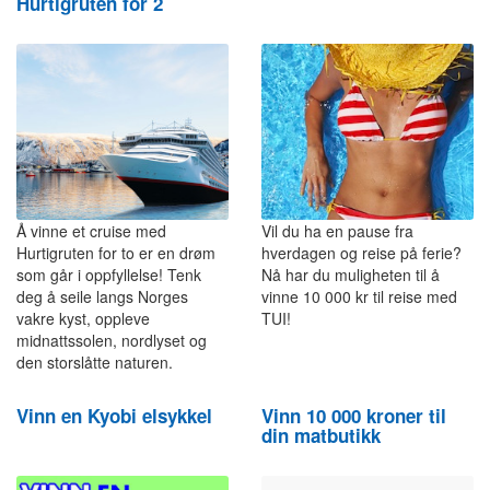
Hurtigruten for 2
Å vinne et cruise med
Vil du ha en pause fra
Hurtigruten for to er en drøm
hverdagen og reise på ferie?
som går i oppfyllelse! Tenk
Nå har du muligheten til å
deg å seile langs Norges
vinne 10 000 kr til reise med
vakre kyst, oppleve
TUI!
midnattssolen, nordlyset og
den storslåtte naturen.
Vinn en Kyobi elsykkel
Vinn 10 000 kroner til
din matbutikk