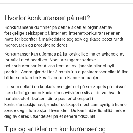
Hvorfor konkurranser på nett?
Konkurransene du finner på denne siden er organisert av
forskjellige selskaper på Internett. Internettkonkurranser er en
måte for bedrifter å markedsføre seg selv og skape boozt rundt
merkevaren og produktene deres.
Konkurranser kan utformes på litt forskjellige måter avhengig av
formålet med bedriften. Noen arrangerer seriøse
nettkonkurranser for å vise frem en ny tjeneste eller et nytt
produkt. Andre gjør det for å samle inn e-postadresser eller få fine
bilder som kan brukes til andre reklamekampanjer.
Du som deltar i en konkurranse gjør det på selskapets premisser.
Les derfor gjennom konkurransevilkårene slik at du vet hva du
har akseptert. Dersom din e-post er etterspurt i
konkurranseskjemaet, ønsker selskapet mest sannsynlig å kunne
sende deg informasjon i fremtiden. Du kan imidlertid alltid melde
deg av deres utsendelser på et senere tidspunkt.
Tips og artikler om konkurranser og