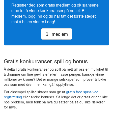
Registrer deg som gratis medlem og øk sjansene
dine for å vinne konkurranser på nettet. Bli
medlem, logg inn og du har tatt det første steget
mot å bli en vinner i dag!
Bli medlem
Gratis konkurranser, spill og bonus
Å delta i gratis konkurranser og spill på nett gir oss en mulighet til
å drømme om fine gevinster eller masse penger, kanskje vinne
millioner av kroner? Det er mange selskaper som prøver å lokke
oss som med drømmen kan gå i oppfyllelse.
For eksempel spillselskaper som gir ut
gratis free spins ved
registrering
eller andre bonuser. Så lenge det er gratis er det ikke
noe problem, men tenk på hva du satser på så du ikke risikerer
for mye.