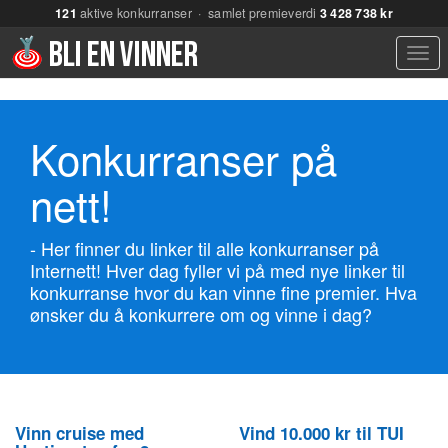
121
aktive konkurranser · samlet premieverdi
3 428 738 kr
Men
Konkurranser på
nett!
- Her finner du linker til alle konkurranser på
Internett! Hver dag fyller vi på med nye linker til
konkurranse hvor du kan vinne fine premier. Hva
ønsker du å konkurrere om og vinne i dag?
Vinn cruise med
Vind 10.000 kr til TUI