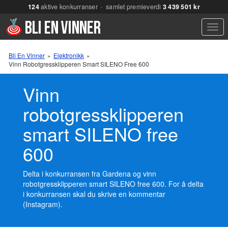
124
aktive konkurranser · samlet premieverdi
3 439 501 kr
Men
Bli En Vinner
»
Elektronikk
»
Vinn Robotgressklipperen Smart SILENO Free 600
Vinn
robotgressklipperen
smart SILENO free
600
Delta i konkurransen fra Gardena og vinn
robotgressklipperen smart SILENO free 600. For å delta
i konkurransen skal du skrive en kommentar
(Instagram).