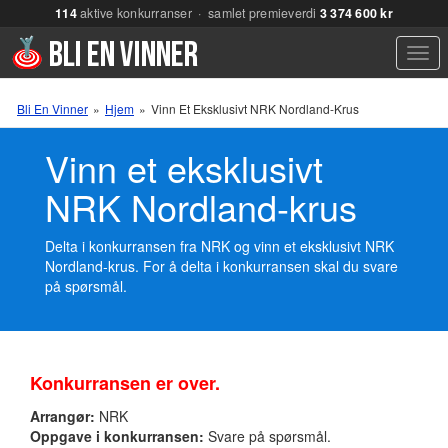
114
aktive konkurranser · samlet premieverdi
3 374 600 kr
Men
Bli En Vinner
»
Hjem
»
Vinn Et Eksklusivt NRK Nordland-Krus
Vinn et eksklusivt
NRK Nordland-krus
Delta i konkurransen fra NRK og vinn et eksklusivt NRK
Nordland-krus. For å delta i konkurransen skal du svare
på spørsmål.
Konkurransen er over.
Arrangør:
NRK
Oppgave i konkurransen:
Svare på spørsmål.