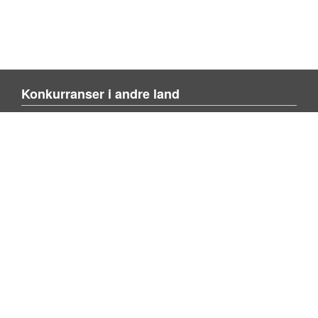
Konkurranser i andre land
Blienvinnare.com
Blivenvinder.dk
Tulevoittajaksi.com
Mer om nettstedet
Om siden
Kontakt oss
Legg til konkurranse
Søk konkurranse
Privacy policy
Artikler