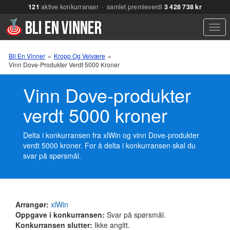
121
aktive konkurranser · samlet premieverdi
3 428 738 kr
Men
Bli En Vinner
»
Kropp Og Velvære
»
Vinn Dove-Produkter Verdt 5000 Kroner
Vinn Dove-produkter
verdt 5000 kroner
Delta i konkurransen fra xlWin og vinn Dove-produkter
verdt 5000 kroner. For å delta i konkurransen skal du
svar på spørsmål.
Arrangør:
xlWin
Oppgave i konkurransen:
Svar på spørsmål.
Konkurransen slutter:
Ikke angitt.