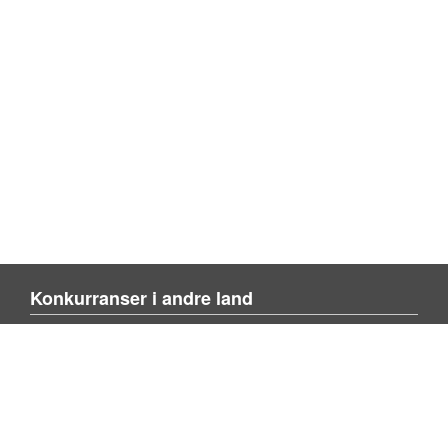
Konkurranser i andre land
Blienvinnare.com
Blivenvinder.dk
Tulevoittajaksi.com
Mer om nettstedet