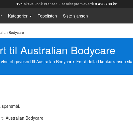
121
aktive konkurranser · samlet premieverdi
3 428 738 kr
r
Kategorier
Topplisten
Siste sjansen
ralian Bodycare
t til Australian Bodycare
vinn et gavekort til Australian Bodycare. For å delta i konkurransen sk
 spørsmål.
 til Australian Bodycare