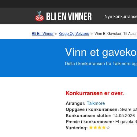
Nye konkurranse
Bli En Vinner
»
Kropp Og Velvære
»
Vinn Et Gavekort Til Aust
Vinn et gavekor
Delta i konkurransen fra Talkmore og 
Konkurransen er over.
Arrangør:
Talkmore
Oppgave i konkurransen:
Svare på
Konkurransen slutter:
14.05.2026
Premie i konkurransen:
Et gavekort
Vurdering: