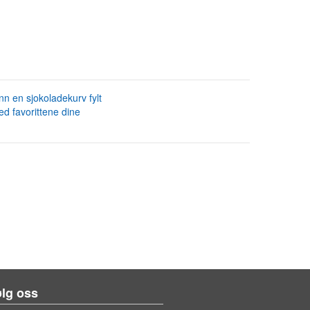
nn en sjokoladekurv fylt
d favorittene dine
lg oss