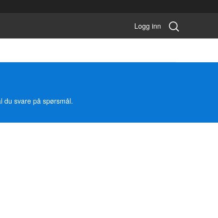
Søk
Logg inn
konkurranse:
al du svare på spørsmål.