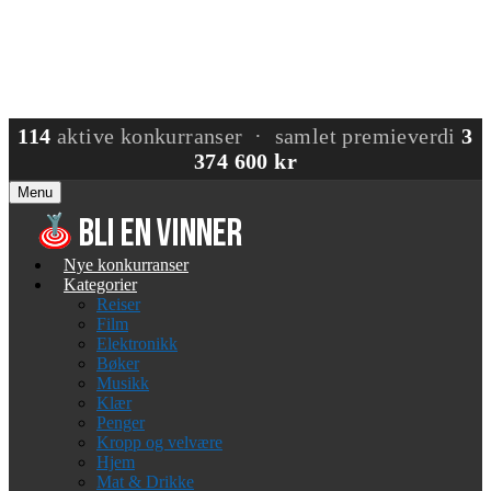
114
aktive konkurranser · samlet premieverdi
3
374 600 kr
Menu
Nye konkurranser
Kategorier
Reiser
Film
Elektronikk
Bøker
Musikk
Klær
Penger
Kropp og velvære
Hjem
Mat & Drikke