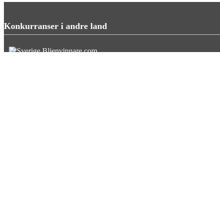
Konkurranser i andre land
Blienvinnare.com
Blivenvinder.dk
Tulevoittajaksi.com
Mer om nettstedet
Om siden
Kontakt oss
Legg til konkurranse
Søk konkurranse
Privacy policy
Artikler
Følg oss