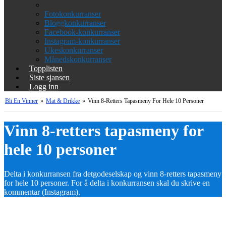
Fotokonkurranser
Bloggkonkurranser
Facebook-konkurranser
Instagram-konkurranser
Ukeskonkurranser
Månedskonkurranser
Topplisten
Siste sjansen
Logg inn
Bli En Vinner
»
Mat & Drikke
»
Vinn 8-Retters Tapasmeny For Hele 10 Personer
Vinn 8-retters tapasmeny for
hele 10 personer
Delta i konkurransen fra detgodeselskap og vinn 8-retters tapasmeny
for hele 10 personer. For å delta i konkurransen skal du skrive en
kommentar (Instagram).