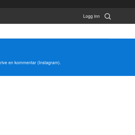
Søk
Logg inn
konkurranse:
 skrive en kommentar (Instagram).