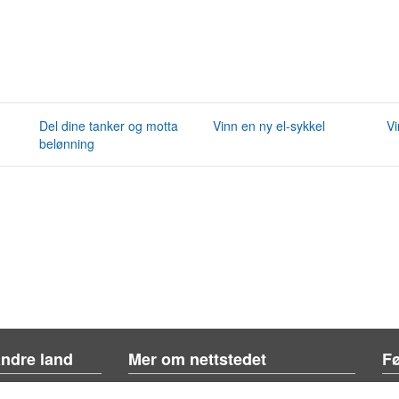
Del dine tanker og motta
Vinn en ny el-sykkel
Vi
belønning
andre land
Mer om nettstedet
Fø
Om siden