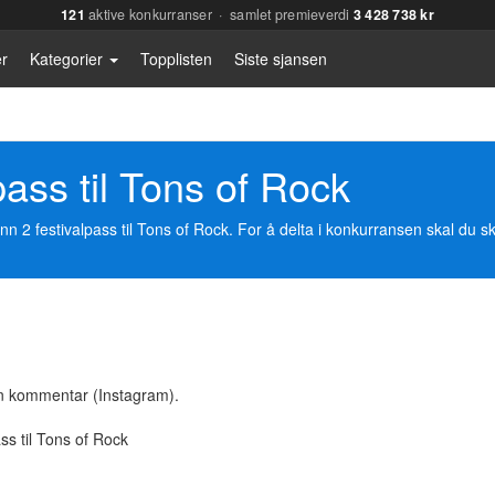
121
aktive konkurranser · samlet premieverdi
3 428 738 kr
r
Kategorier
Topplisten
Siste sjansen
pass til Tons of Rock
inn 2 festivalpass til Tons of Rock. For å delta i konkurransen skal du
n kommentar (Instagram).
ss til Tons of Rock