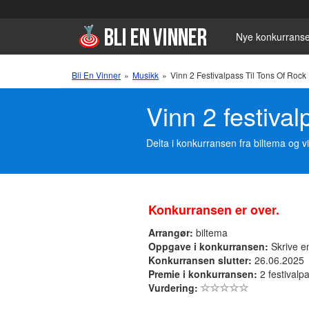
Nye konkurranse
Bli En Vinner
»
Musikk
»
Vinn 2 Festivalpass Til Tons Of Rock
Vinn 2 festival
Delta i konkurransen fra biltema og v
Konkurransen er over.
Arrangør:
biltema
Oppgave i konkurransen:
Skrive e
Konkurransen slutter:
26.06.2025
Premie i konkurransen:
2 festivalpa
Vurdering: